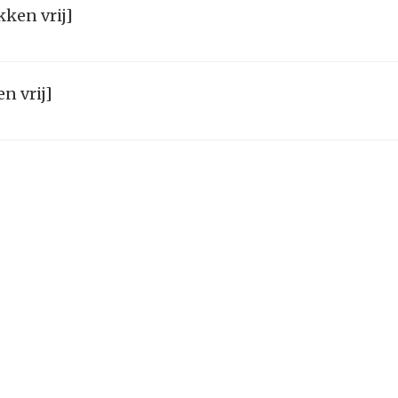
kken vrij]
n vrij]